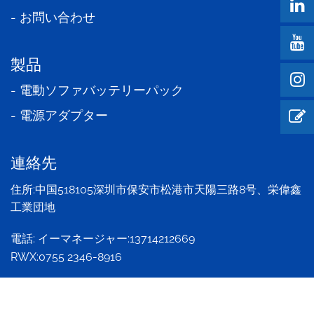
- お問い合わせ
製品
- 電動ソファバッテリーパック
- 電源アダプター
連絡先
住所:中国518105深圳市保安市松港市天陽三路8号、栄偉鑫
工業団地
電話:
イーマネージャー:13714212669
RWX:0755 2346-8916
メール:
szyijiang@163.com